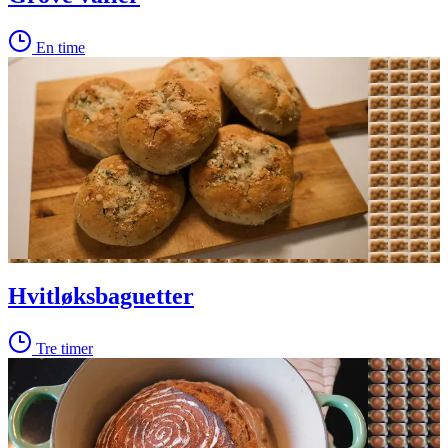
En time
Hvitløksbaguetter
Tre timer