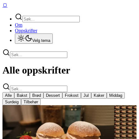
🍞
Om
Oppskrifter
Velg tema
Alle oppskrifter
Alle
Bakst
Brød
Dessert
Frokost
Jul
Kaker
Middag
Surdeig
Tilbehør