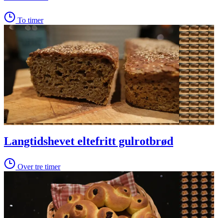
To timer
Langtidshevet eltefritt gulrotbrød
Over tre timer